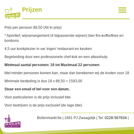
Prijzen
Toggle
navigat
Prijs per persoon 88,50 (All In prijs)
* Aperitief, wijnarrangement (4 bijpassende wijnen) bier-fris-koffie/thee en
bonbons
4,5 uur kookplezier in uw 'eigen' restaurant en keuken.
Begeleiding door een professionele chef-kok en een afwashulp.
Minimaal aantal personen: 18 tot Maximaal 22 personen
Met minder personen komen kan, maar dan berekenen wij de kosten voor 18
Minimale besteding is dus 18 x 88,50 = 1593,00
Stuur een email of bel voor een datum.
Voor particulieren is de prijs inclusief btw.
Voor bedrijven is de prijs exclusief (de lage btw).
Bollenmarkt 6e | 1681 PJ Zwaagdijk | Tel:
0228-567834
|